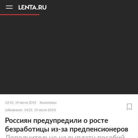
11
A
13:53, 19 июля 2019
Экономика
(обновлено: 14:25, 19 июля 2019)
Россиян предупредили о росте
безработицы из-за предпенсионеров
Дополнительно на выплату пособий