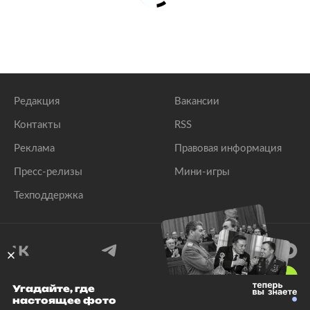
Редакция
Вакансии
Контакты
RSS
Реклама
Правовая информация
Пресс-релизы
Мини-игры
Техподдержка
18
+
Угадайте, где
настоящее фото
© 1999–2026 Все права защищены.
ООО «Лента.Ру»