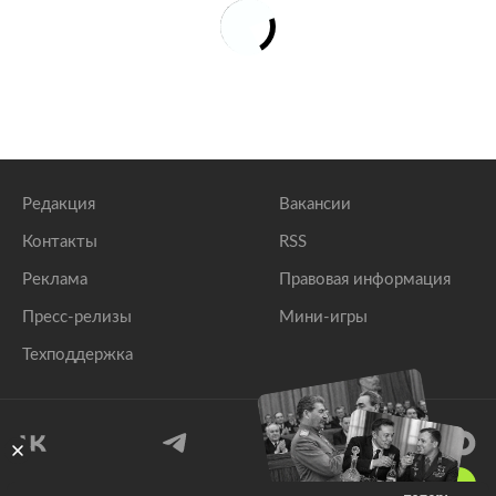
Редакция
Вакансии
Контакты
RSS
Реклама
Правовая информация
Пресс-релизы
Мини-игры
Техподдержка
18
+