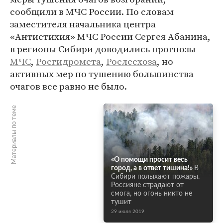
сообщили в МЧС России. По словам
заместителя начальника центра
«Антистихия» МЧС России Сергея Абанина,
в регионы Сибири доводились прогнозы
МЧС
,
Росгидромета
,
Рослесхоза
, но
активных мер по тушению большинства
очагов все равно не было.
Материалы по теме
«О помощи просит весь
город, а в ответ тишина!»
В
Сибири полыхают пожары.
Россияне страдают от
смога, но огонь никто не
тушит
29 июля 2019