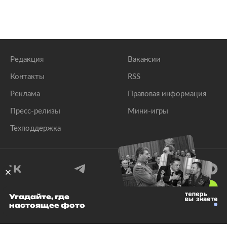
Редакция
Вакансии
Контакты
RSS
Реклама
Правовая информация
Пресс-релизы
Мини-игры
Техподдержка
18
+
Угадайте, где
настоящее фото
© 1999–2026 Все права защищены.
ООО «Лента.Ру»