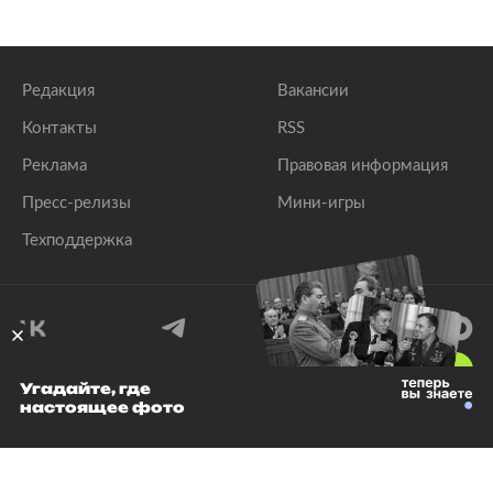
Редакция
Вакансии
Контакты
RSS
Реклама
Правовая информация
Пресс-релизы
Мини-игры
Техподдержка
18
+
Угадайте, где
настоящее фото
© 1999–2026 Все права защищены.
ООО «Лента.Ру»
Лента добра