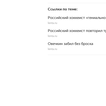
Ссылки по теме
Российский хоккеист «гениально
lenta.ru
Российский хоккеист повторил т
lenta.ru
Овечкин забил без броска
lenta.ru