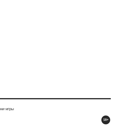
ни-игры
18+