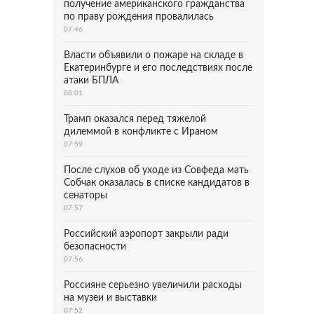
получение американского гражданства
по праву рождения провалилась
07:46
Власти объявили о пожаре на складе в
Екатеринбурге и его последствиях после
атаки БПЛА
08:01
Трамп оказался перед тяжелой
дилеммой в конфликте с Ираном
07:59
После слухов об уходе из Совфеда мать
Собчак оказалась в списке кандидатов в
сенаторы
07:57
Российский аэропорт закрыли ради
безопасности
07:56
Россияне серьезно увеличили расходы
на музеи и выставки
07:52