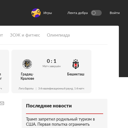
Игры
Лента добра
Войти
рт
ЗОЖ и фитнес
Олимпиада
0 : 1
Матч завершён
л
Градец-
Бешикташ
г
Кралове
тч
Лига Европы
|
3-й квалификационный раунд. 1-й матч
Последние новости
Трамп запретил родильный туризм в
США. Первая попытка ограничить