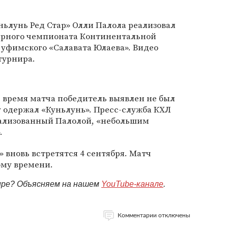
ьлунь Ред Стар» Олли Палола реализовал
лярного чемпионата Континентальной
 уфимского «Салавата Юлаева». Видео
турнира.
 время матча победитель выявлен не был
ду одержал «Куньлунь». Пресс-служба КХЛ
еализованный Палолой, «небольшим
.
» вновь встретятся 4 сентября. Матч
ому времени.
мире? Объясняем на нашем
YouTube-канале
.
Комментарии отключены