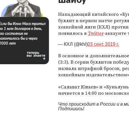
шайбу
Нападающий китайского «Кун
буллит в первом матче регу
Если бы Илон Маск тратил
хоккейной лиги (КХЛ) против
по 1 млн долларов в день,
появилось в
Twitter
-аккаунте 
его состояние не
закончилось бы и через
2000 лет
— КХЛ (@khl)
03 сент. 2019 г.
В основное и дополнительное
(3:3). В серии буллитов побе
назвала штрафной бросок, р
хоккейным издевательством»
«
Салават Юлаев
» и «Куньлунь
начнется в 14:00 по московск
Что происходит в России и в 
Подпишись!