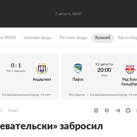
7 августа, 08:07
 и ММА
Зимние виды
Летние виды
Хоккей
Автоспо
13 августа
0 : 1
20:00
Матч завершён
(Мск)
Андерлехт
Пафос
Ред Бул
Зальцбур
3-й квалификационный раунд. 1-й матч
Лига Европы
|
3-й квалификационный раунд. 2-й ма
9)
Спорт
евательски» забросил