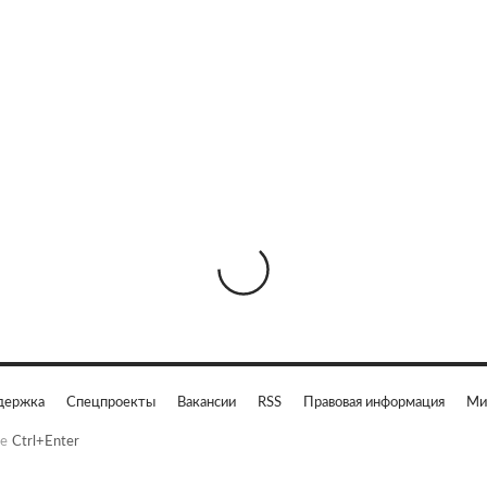
держка
Спецпроекты
Вакансии
RSS
Правовая информация
Ми
е
Ctrl+Enter