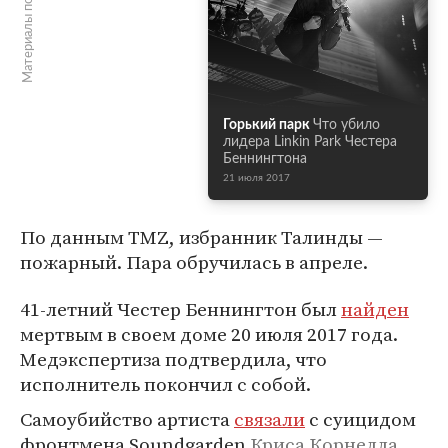
Материалы по теме
Горький парк
Что убило
лидера Linkin Park Честера
Беннингтона
21 июля 2017
По данным TMZ, избранник Талинды —
пожарный. Пара обручилась в апреле.
41-летний Честер Беннингтон был
найден
мертвым в своем доме 20 июля 2017 года.
Медэкспертиза подтвердила, что
исполнитель покончил с собой.
Самоубийство артиста
связали
с суицидом
фронтмена Soundgarden
Криса Корнелла
,