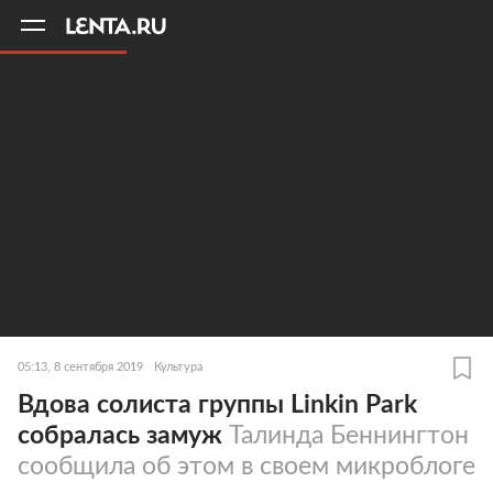
11
A
05:13, 8 сентября 2019
Культура
Вдова солиста группы Linkin Park
собралась замуж
Талинда Беннингтон
сообщила об этом в своем микроблоге