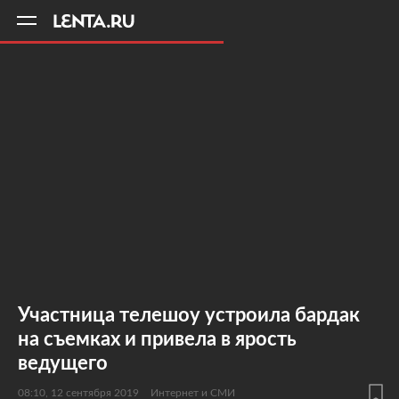
11
A
Участница телешоу устроила бардак
на съемках и привела в ярость
ведущего
08:10, 12 сентября 2019
Интернет и СМИ