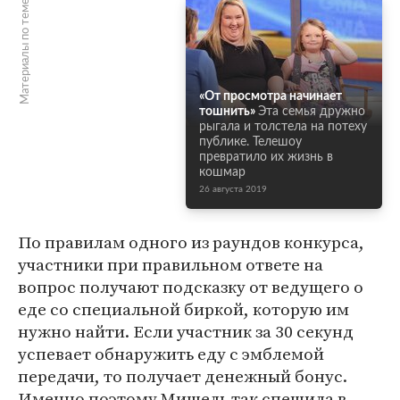
Материалы по теме
«От просмотра начинает
тошнить»
Эта семья дружно
рыгала и толстела на потеху
публике. Телешоу
превратило их жизнь в
кошмар
26 августа 2019
По правилам одного из раундов конкурса,
участники при правильном ответе на
вопрос получают подсказку от ведущего о
еде со специальной биркой, которую им
нужно найти. Если участник за 30 секунд
успевает обнаружить еду с эмблемой
передачи, то получает денежный бонус.
Именно поэтому Мишель так спешила в