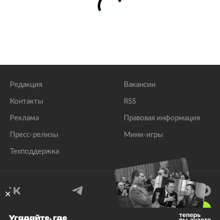
Редакция
Вакансии
Контакты
RSS
Реклама
Правовая информация
Пресс-релизы
Мини-игры
Техподдержка
18
+
Угадайте, где