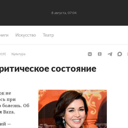
8 августа, 07:04
ниги
Искусство
Театр
019)
Культура
ритическое состояние
юк
не
ась при
 болезнь. Об
л Baza.
ний —