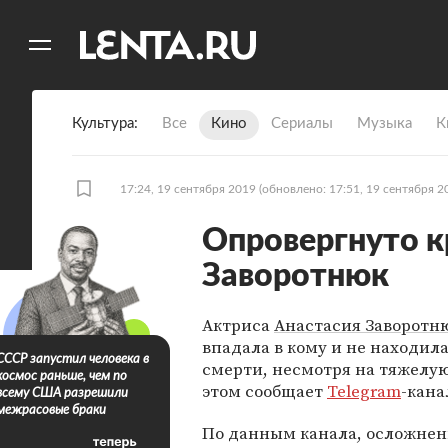
11
A
Культура
Все
Кино
Сериалы
Музыка
К
17:24, 19 сентября 2019
(обновлено: 17:51, 19 сентября 2
Опровергнуто к
Заворотнюк
Актриса
Анастасия Заворотн
впадала в кому и не находил
СССР запустил человека в
смерти, несмотря на тяжелую
космос раньше, чем по
этом сообщает
Telegram
-кана
всему США разрешили
межрасовые браки
По данным канала, осложне