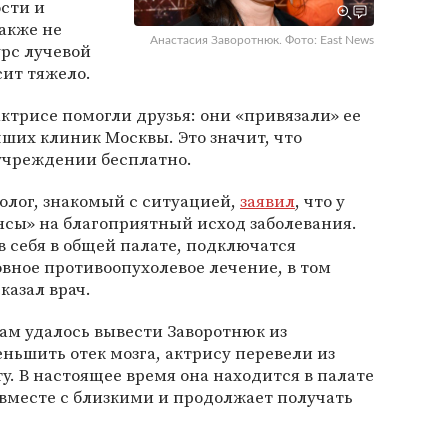
сти и
акже не
Анастасия Заворотнюк. Фото: East News
урс лучевой
сит тяжело.
актрисе помогли друзья: они «привязали» ее
чших клиник Москвы. Это значит, что
учреждении бесплатно.
колог, знакомый с ситуацией,
заявил
, что у
нсы» на благоприятный исход заболевания.
в себя в общей палате, подключатся
вное противоопухолевое лечение, в том
казал врач.
кам удалось вывести Заворотнюк из
ьшить отек мозга, актрису перевели из
. В настоящее время она находится в палате
вместе с близкими и продолжает получать