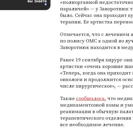
«полиорганной недостаточно
параличей» — у Заворотнюк т
было. Сейчас она проходит к
терапии. Ее артистка перено
Отмечается, что с лечением 
по полису ОМС к одной из лу
Заворотнюк находится в мед
Ранее 19 сентября хирург-он
артистки «очень хорошие ша
«Теперь, когда она приходит 
онкологи и продолжится осно
числе хирургическое», — расс
Также
сообщалось
, что меди
медикаментозной комы и умен
реанимации в обычную палату
терапевтического отделения 
все необходимое лечение.