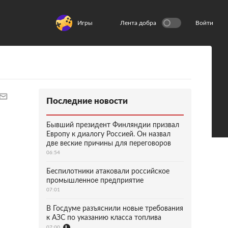
Игры
Лента добра
Войти
Последние новости
Бывший президент Финляндии призвал
Европу к диалогу Россией. Он назвал
две веские причины для переговоров
06:54
Беспилотники атаковали российское
промышленное предприятие
07:01
В Госдуме разъяснили новые требования
к АЗС по указанию класса топлива
07:00