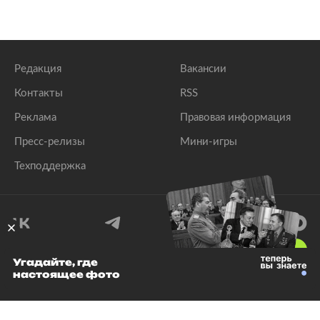
Редакция
Вакансии
Контакты
RSS
Реклама
Правовая информация
Пресс-релизы
Мини-игры
Техподдержка
18
+
Угадайте, где
настоящее фото
© 1999–2026 Все права защищены.
ООО «Лента.Ру»
Лента добра