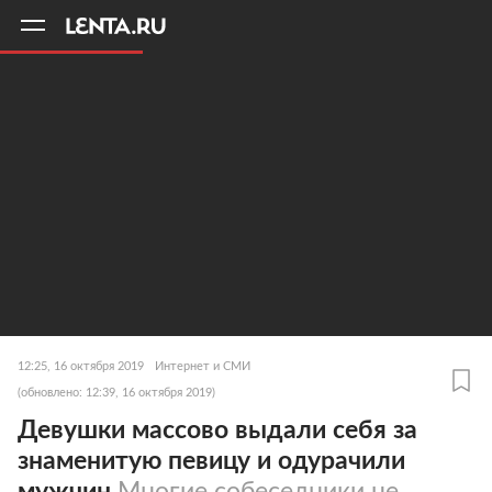
11
A
12:25, 16 октября 2019
Интернет и СМИ
(обновлено: 12:39, 16 октября 2019)
Девушки массово выдали себя за
знаменитую певицу и одурачили
мужчин
Многие собеседники не