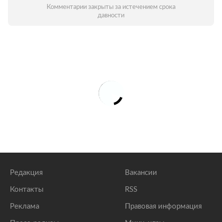
Комментарии закрыты за истечением срока
давности
Редакция
Вакансии
Контакты
RSS
Реклама
Правовая информация