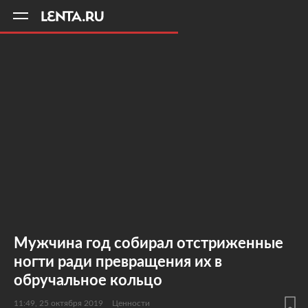
11
A
Мужчина год собирал отстриженные
ногти ради превращения их в
обручальное кольцо
11:49, 25 октября 2019
Ценности