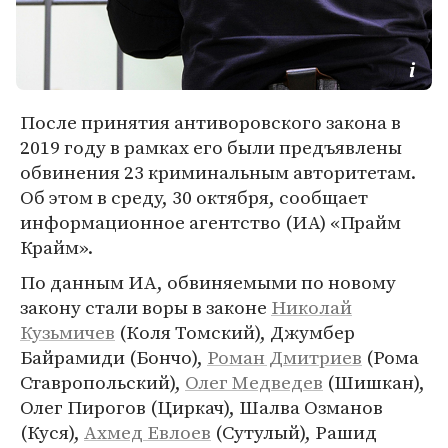
После принятия антиворовского закона в
2019 году в рамках его были предъявлены
обвинения 23 криминальным авторитетам.
Об этом в среду, 30 октября, сообщает
информационное агентство (ИА) «Прайм
Крайм».
По данным ИА, обвиняемыми по новому
закону стали воры в законе
Николай
Кузьмичев
(Коля Томский), Джумбер
Байрамиди (Бончо),
Роман Дмитриев
(Рома
Ставропольский),
Олег Медведев
(Шишкан),
Олег Пирогов (Циркач), Шалва Озманов
(Куся),
Ахмед Евлоев
(Сутулый), Рашид