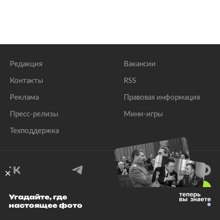
Редакция
Вакансии
Контакты
RSS
Реклама
Правовая информация
Пресс-релизы
Мини-игры
Техподдержка
18
+
Угадайте, где
настоящее фото
© 1999–2026 Все права защищены.
ООО «Лента.Ру»