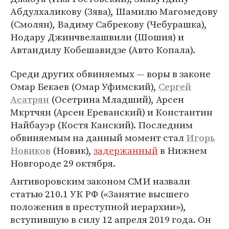
Абдулхаликову (Зява), Шамилю Магомедову
(Смолян), Вадиму Сабрекову (Чебурашка),
Нодару Джинчвелашвили (Шошия) и
Автандилу Кобешавидзе (Авто Копала).
Среди других обвиняемых — воры в законе
Омар Бекаев (Омар Уфимский),
Сергей
Асатрян
(Осетрина Младший), Арсен
Мкртчян (Арсен Ереванский) и Константин
Найбауэр (Костя Канский). Последним
обвиняемым на данный момент стал
Игорь
Новиков
(Новик),
задержанный
в Нижнем
Новгороде 29 октября.
Антиворовским законом СМИ назвали
статью 210.1 УК РФ («Занятие высшего
положения в преступной иерархии»),
вступившую в силу 12 апреля 2019 года. Он