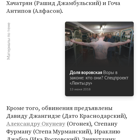
Хачатрян (Рашид Джамбульский) и Гоча
Антипов (Алфасон).
Материалы по теме
Доля воровская
Воры в
законе: кто они? Спецпроект
«Ленты.ру»
13 июня 2018
Кроме того, обвинения предъявлены
Давиду Джангидзе (Дато Краснодарский),
Александру Окуневу
(Огонек), Степану
Фурману (Степа Мурманский), Ираклию
Джабуа (Ика Ростовский), Зиявутдину