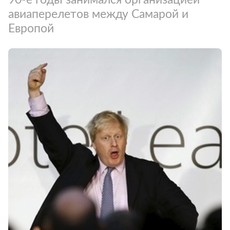
авиаперелетов между Самарой и
Европой