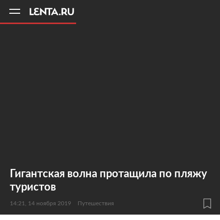
11
A
Гигантская волна протащила по пляжу
туристов
14:21, 14 ноября 2019
Путешествия