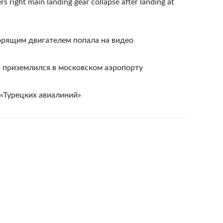
rs right main landing gear collapse after landing at
орящим двигателем попала на видео
 приземлился в московском аэропорту
 «Турецких авиалиний»