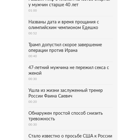
у мужчин старше 40 лет
01:00
Названы дата и время прощания с
олимпийским чемпионом Едешко
00:52
Трамп допустил скорое завершение
операции против Ирана
00:40
47-летний мужчина не пережил секса с
женой
00:30
Ушла из жизни заслуженный тренер
России Фаина Саевич
00:20
Обнаружен простой способ снизить
тревожность
00:30
Стало известно о просьбе США к России