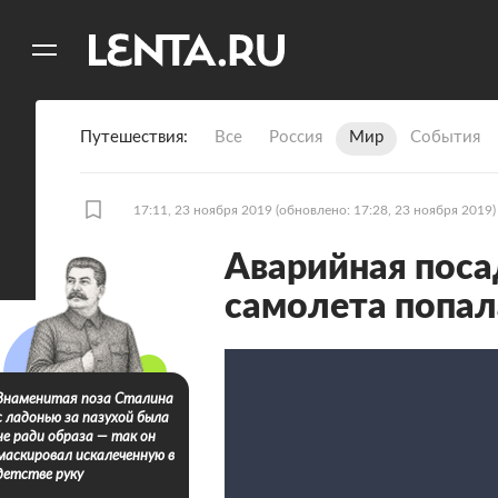
11
A
Путешествия
Все
Россия
Мир
События
17:11, 23 ноября 2019
(обновлено: 17:28, 23 ноября 2019)
Аварийная поса
самолета попал
Знаменитая поза Сталина
с ладонью за пазухой была
не ради образа — так он
маскировал искалеченную в
детстве руку