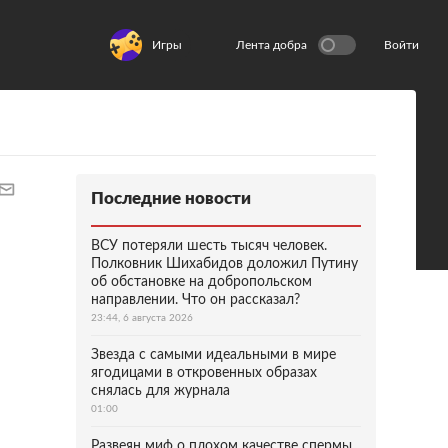
Игры
Лента добра
Войти
Последние новости
ВСУ потеряли шесть тысяч человек.
Полковник Шихабидов доложил Путину
об обстановке на добропольском
направлении. Что он рассказал?
23:44, 6 августа 2026
Звезда с самыми идеальными в мире
ягодицами в откровенных образах
снялась для журнала
01:00
Развеян миф о плохом качестве спермы