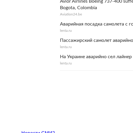
Avior Airlines Boeing 737-400 suffe
Bogota, Colombia
Aviation24.be
Аварийная посадка самолета с г
lenta.ru
Пассажирский самолет аварийно
lenta.ru
На Украине аварийно сел лайнер
lenta.ru