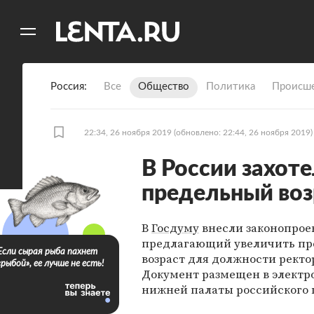
11
A
Россия
Все
Общество
Политика
Происше
22:34, 26 ноября 2019
(обновлено: 22:44, 26 ноября 2019)
В России захот
предельный воз
В
Госдуму
внесли законопроек
предлагающий увеличить п
Если сырая рыба пахнет
возраст для должности ректор
«рыбой», ее лучше не есть!
Документ размещен в элект
нижней палаты российского 