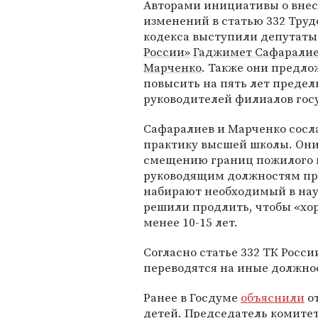
Авторами инициативы о вне
изменений в статью 332 Труд
кодекса выступили депутат
России»
Гаджимет Сафарали
Марченко
. Также они предл
повысить на пять лет предел
руководителей филиалов гос
Сафаралиев и Марченко сосл
практику высшей школы. Они
смещению границ пожилого в
руководящим должностям прис
набирают необходимый в наук
решили продлить, чтобы «хо
менее 10-15 лет.
Согласно статье 332 ТК Росси
переводятся на иные должнос
Ранее в Госдуме
объяснили
от
детей. Председатель комитет