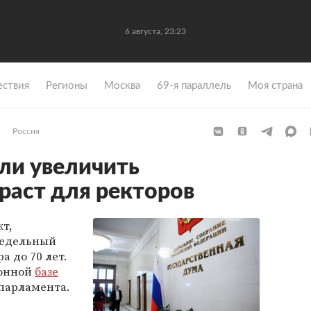
6 августа, 23:23
ствия
Регионы
Москва
69-я параллель
Моя страна
Россия
ели увеличить
раст для ректоров
т,
редельный
а до 70 лет.
ронной
базе
парламента.