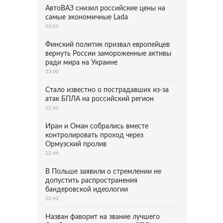
АвтоВАЗ снизил российские цены на
самые экономичные Lada
23:01
Финский политик призвал европейцев
вернуть России замороженные активы
ради мира на Украине
23:00
Стало известно о пострадавших из-за
атак БПЛА на российский регион
22:45
Иран и Оман собрались вместе
контролировать проход через
Ормузский пролив
22:44
В Польше заявили о стремлении не
допустить распространения
бандеровской идеологии
22:42
Назван фаворит на звание лучшего