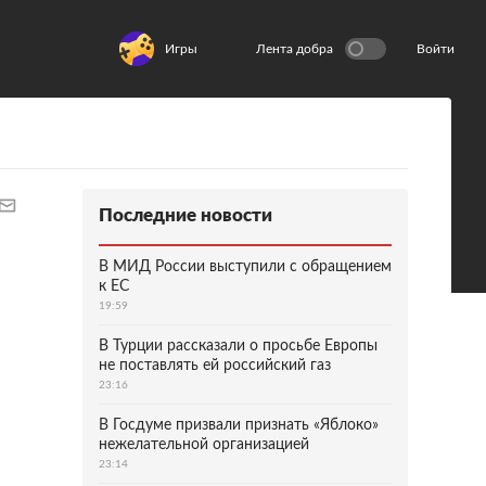
Игры
Лента добра
Войти
Последние новости
В МИД России выступили с обращением
к ЕС
19:59
В Турции рассказали о просьбе Европы
не поставлять ей российский газ
23:16
В Госдуме призвали признать «Яблоко»
нежелательной организацией
23:14