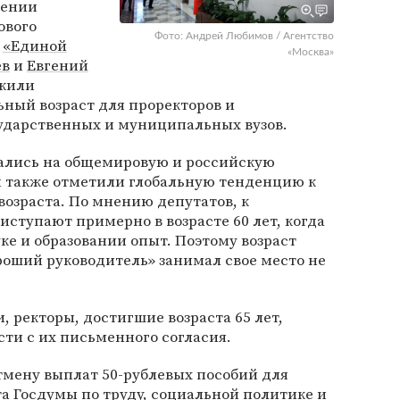
сении
ового
Фото: Андрей Любимов / Агентство
ы
«Единой
«Москва»
ев
и
Евгений
ожили
ьный возраст для проректоров и
ударственных и муниципальных вузов.
ались на общемировую и российскую
 также отметили глобальную тенденцию к
озраста. По мнению депутатов, к
тупают примерно в возрасте 60 лет, когда
е и образовании опыт. Поэтому возраст
роший руководитель» занимал свое место не
и, ректоры, достигшие возраста 65 лет,
ти с их письменного согласия.
мену выплат 50-рублевых пособий для
а Госдумы по труду, социальной политике и