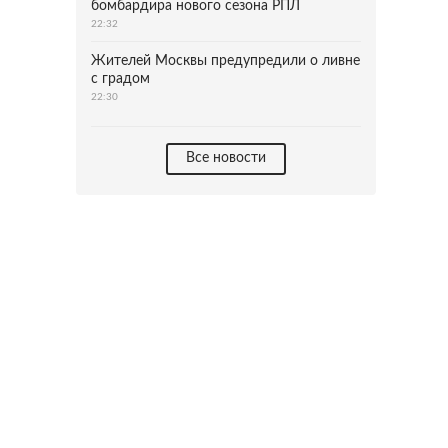
бомбардира нового сезона РПЛ
22:32
Жителей Москвы предупредили о ливне
с градом
22:30
Все новости