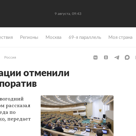
9 августа, 09:43
ствия
Регионы
Москва
69-я параллель
Моя страна
Россия
рации отменили
поратив
вогодний
ом рассказал
еда по
ко
, передает