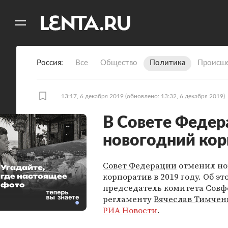
11
A
Россия
Все
Общество
Политика
Происше
13:17, 6 декабря 2019
(обновлено: 13:32, 6 декабря 2019)
В Совете Феде
новогодний кор
Совет Федерации
отменил но
Угадайте,
корпоратив в 2019 году. Об эт
где настоящее
фото
председатель комитета Совф
регламенту
Вячеслав Тимчен
РИА Новости
.