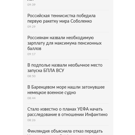
09:39
Российская теннисистка победила
первую ракетку мира Соболенко
09:29
Россиянам назвали необходимую
зарплату для максимума пенсионных
баллов
09:17
В подполье назвали необычное место
запуска БПЛА ВСУ
08:50
В Баренцевом море нашли затонувшее
немецкое военное судно
08:44
Стало известно о планах УЕФА начать
расследование в отношении Инфантино
08:26
Финляндия объяснила отказ передать