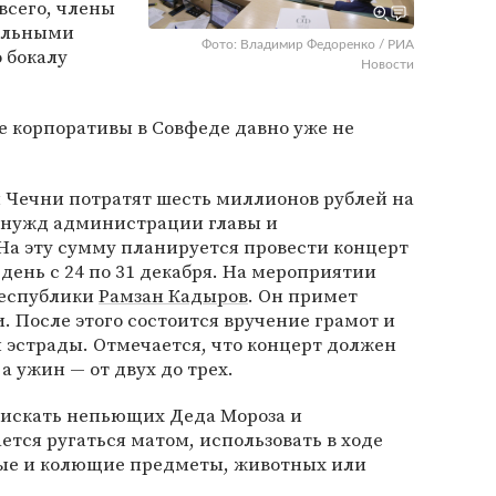
 всего, члены
альными
Фото: Владимир Федоренко / РИА
 бокалу
Новости
е корпоративы в Совфеде давно уже не
ти Чечни потратят шесть миллионов рублей на
 нужд администрации главы и
На эту сумму планируется провести концерт
 день с 24 по 31 декабря. На мероприятии
республики
Рамзан Кадыров
. Он примет
. После этого состоится вручение грамот и
 эстрады. Отмечается, что концерт должен
а ужин — от двух до трех.
искать непьющих Деда Мороза и
ется ругаться матом, использовать в ходе
ые и колющие предметы, животных или