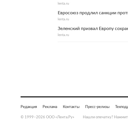
lenta.ru
Евросоюз продлил санкции прот
lenta.ru
Зеленский призвал Европу сохра
lenta.ru
Редакция
Реклама
Контакты
Пресс-релизы
Техпод
© 1999–2026 ООО «Лента.Ру»
Нашли опечатку? Нажмит