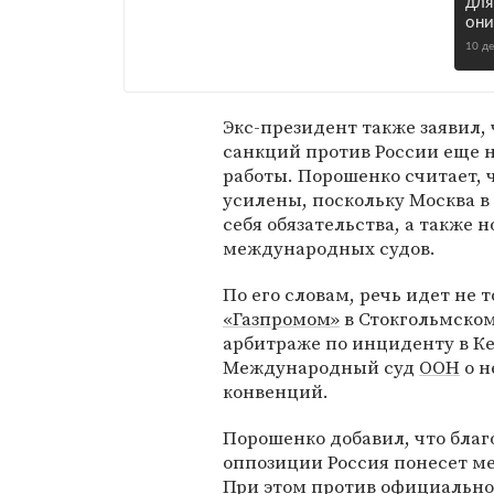
для
они
10 д
Экс-президент также заявил,
санкций против России еще н
работы. Порошенко считает,
усилены, поскольку Москва в
себя обязательства, а также
международных судов.
По его словам, речь идет не 
«Газпромом»
в Стокгольмском
арбитраже по инциденту в К
Международный суд
ООН
о н
конвенций.
Порошенко добавил, что благ
оппозиции Россия понесет м
При этом против официально