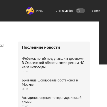
Игры
Лента добра
Войти
Последние новости
«Ребенок погиб под упавшим деревом».
В Смоленской области ввели режим ЧС
из-за непогоды
01:36
Британца шокировала обстановка в
Москве
02:44
Алаудинов оценил потери украинской
армии
02:40