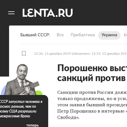
11
A
Бывший СССР
Все
Прибалтика
Украина
Б
12:36, 13 декабря 2019
(обновлено: 12:53, 13 декабря 201
Порошенко выст
санкций против
Санкции против России долж
только продолжены, но и уси
СССР запустил человека в
этом заявил бывший президе
космос раньше, чем по
Петр Порошенко
в интервью
всему США разрешили
Свобода»
.
межрасовые браки