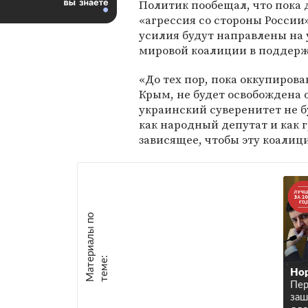
Политик пообещал, что пока 
«агрессия со стороны России»
усилия будут направлены на
мировой коалиции в поддерж
«До тех пор, пока оккупиров
Крым, не будет освобождена 
украинский суверенитет не б
как народный депутат и как 
зависящее, чтобы эту коалиц
М
а
т
р
и
а
л
ы
п
о
т
е
м
е
е
:
Нор
Пер
заш