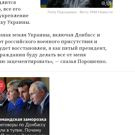
длится
, все его
Петр Порошенко . Фото: РИА Новости
 укрепление
ку Украины.
анная земля Украины, включая Донбасс и
от российского военного присутствия и
удет восстановлен, я как пятый президент,
гражданин буду делать все от меня
ию зацементировать», — сказал Порошенко.
мандская заморозка
еговоры по Донбассу
ли в тупик. Почему