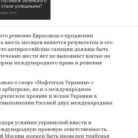
 Путина и Зеленского
 стали успешными?
екабря 2019
 что решение
Евросоюза
о продлении
а шесть месяцев является результатом и его
 что антироссийские санкции должны быть
 течение шести лет не выполняет взятые на
 нормы международного права и решения
только о споре «Нафтогаза Украины» с
 арбитраже, но и о международном
ерченском проливе и искам Украины в
евыполнении Россией двух международных
одаря усилиям украинской власти и
еждународную правовую ответственность.
й Москвы должен быть проведен трибунал