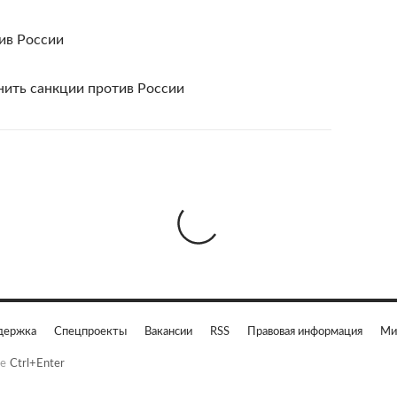
ив России
нить санкции против России
держка
Спецпроекты
Вакансии
RSS
Правовая информация
Ми
е
Ctrl+Enter