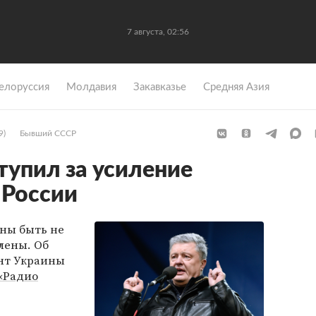
7 августа, 02:56
елоруссия
Молдавия
Закавказье
Средняя Азия
9)
Бывший СССР
упил за усиление
 России
ны быть не
лены. Об
нт Украины
«Радио