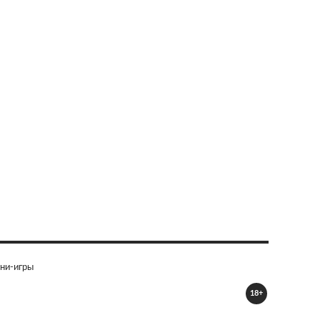
ни-игры
18+