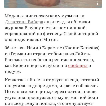
Модель с диагнозом как у музыканта
Джастина Бибера
снялась для обложки
журнала Playboy и стала чемпионкой
соревнований по фитнесу. Своей историей
она поделилась с Mirror.
36-летняя Надин Керастас (Nadine Kerastas)
из Германии страдает болезнью Лайма.
Рассказать о себе она решила после того,
как Бибер впервые публично
сообщил
о
недуге.
Керастас заболела от укуса клеща, который
получила во дворе дома, играя с собаками.
По словам женщины, через полгода после
укуса она проснулась от мучительной боли
по всему телу и поняла, что не чувствует