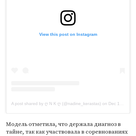
View this post on Instagram
A post shared by ღ N K ღ (@nadine_kerastas)
on
Dec 16, 2019 at 9:37am PST
Модель отметила, что держала диагноз в
тайне, так как участвовала в соревнованиях