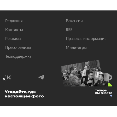
Редакция
Вакансии
Контакты
RSS
Реклама
Правовая информация
Пресс-релизы
Мини-игры
Техподдержка
18
+
Угадайте, где
настоящее фото
© 1999–2026 Все права защищены.
ООО «Лента.Ру»
Лента добра
деактивирована. Добро