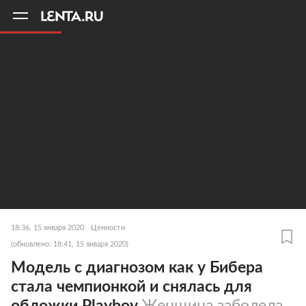
11
A
18:36, 15 января 2020
Ценности
(обновлено: 18:41, 15 января 2020)
Модель с диагнозом как у Бибера
стала чемпионкой и снялась для
обложки Playboy
Женщина заболела