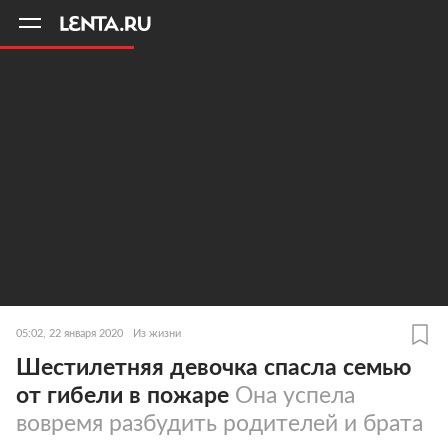
11
A
05:02, 22 января 2020
Из жизни
Шестилетняя девочка спасла семью
от гибели в пожаре
Она успела
вовремя разбудить родителей и брата