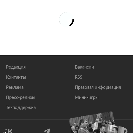
Редакция
Вакансии
Контакты
RSS
Реклама
Правовая информация
Пресс-релизы
Мини-игры
Техподдержка