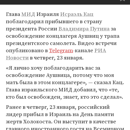
Глава
МИД
Израиля
Исраэль Кац
поблагодарил прибывшего в страну
президента России
Владимира Путина
за
освобождение концлагеря Аушвиц у трапа
президентского самолета. Видео встречи
опубликовано в
Telegram
-канале
РИА
Новости
в четврег, 23 января.
«Я лично хочу поблагодарить вас за
освобождение Аушвица, потому что моя
мать была в этом концлагере», — сказал Кац.
Глава израильского МИД добавил, что «те,
кто был освобожден, знает, кто это сделал».
Ранее в четверг, 23 января, российский
лидер прибыл в Израиль на День памяти
жертв Холокоста. Он выступит в качестве
главного иностранного гостя на Всемирном