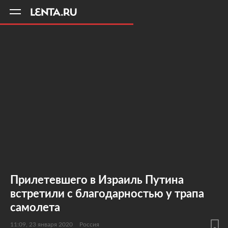
11
A
Прилетевшего в Израиль Путина
встретили с благодарностью у трапа
самолета
11:09, 23 января 2020
Россия