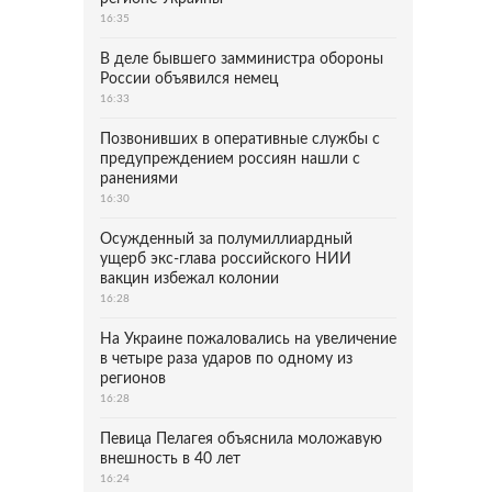
16:35
В деле бывшего замминистра обороны
России объявился немец
16:33
Позвонивших в оперативные службы с
предупреждением россиян нашли с
ранениями
16:30
Осужденный за полумиллиардный
ущерб экс-глава российского НИИ
вакцин избежал колонии
16:28
На Украине пожаловались на увеличение
в четыре раза ударов по одному из
регионов
16:28
Певица Пелагея объяснила моложавую
внешность в 40 лет
16:24