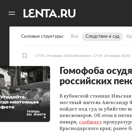
11
A
Силовые структуры
Все
Следствие и суд
Кр
17:05, 24 января 2020
(обновлено: 17:19, 24 января 2020)
Гомофоба осудя
российских пен
В кубанской станице Ильская
Угадайте,
местный житель Александр 
где настоящее
фото
пойдет под суд за убийство 
пенсионеров. Об этом в пятни
января,
сообщает
прокуратур
Краснодарского края; ранее 