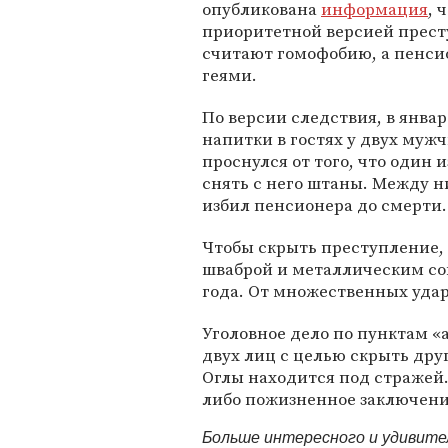
опубликована
информация
, 
приоритетной версией прес
считают гомофобию, а пенс
геями.
По версии следствия, в янва
напитки в гостях у двух мужч
проснулся от того, что один
снять с него штаны. Между н
избил пенсионера до смерти.
Чтобы скрыть преступление, 
шваброй и металлическим сов
года. От множественных удар
Уголовное дело по пунктам «а
двух лиц с целью скрыть друг
Оглы находится под стражей. 
либо пожизненное заключени
Больше интересного и удивит