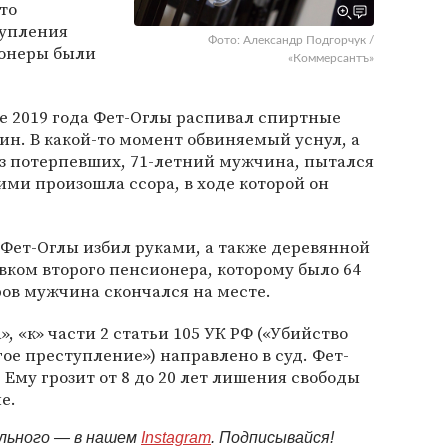
что
тупления
Фото: Александр Подгорчук /
ионеры были
«Коммерсантъ»
ре 2019 года Фет-Оглы распивал спиртные
ин. В какой-то момент обвиняемый уснул, а
 из потерпевших, 71-летний мужчина, пытался
ими произошла ссора, в ходе которой он
Фет-Оглы избил руками, а также деревянной
ком второго пенсионера, которому было 64
ов мужчина скончался на месте.
», «к» части 2 статьи 105 УК РФ («Убийство
ое преступление») направлено в суд. Фет-
Ему грозит от 8 до 20 лет лишения свободы
е.
ельного — в нашем
Instagram
. Подписывайся!