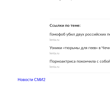
Ссылки по теме
Гомофоб убил двух российских п
lenta.ru
Узники «тюрьмы для геев» в Чеч
lenta.ru
Порноактриса покончила с собой 
lenta.ru
Новости СМИ2