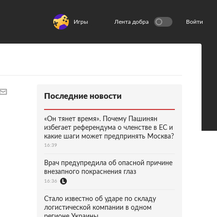
Игры
Лента добра
Войти
Последние новости
«Он тянет время». Почему Пашинян
избегает референдума о членстве в ЕС и
какие шаги может предпринять Москва?
16:39
Врач предупредила об опасной причине
внезапного покраснения глаз
16:36
Стало известно об ударе по складу
логистической компании в одном
регионе Украины