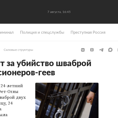
7 августа, 16:45
иминал
Полиция и спецслужбы
Преступная Россия
Силовые структуры
т за убийство шваброй
сионеров-геев
 24-летний
Фет-Оглы
шваброй двух
цу, 24
а
была