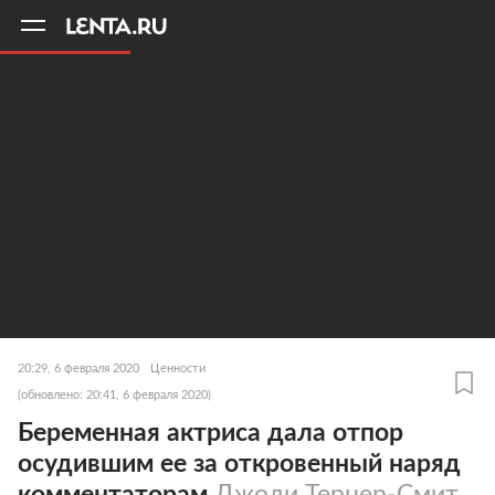
11
A
20:29, 6 февраля 2020
Ценности
(обновлено: 20:41, 6 февраля 2020)
Беременная актриса дала отпор
осудившим ее за откровенный наряд
комментаторам
Джоди Тернер-Смит