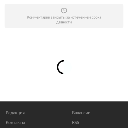
Комментарии закрыты за истечением срока
давности
Редакция
Вакансии
Контакты
RSS