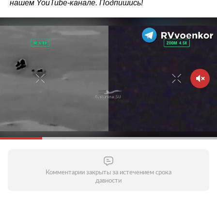
нашем
YouTube-канале
. Подпишись!
Комментарии закрыты за истечением срока
давности