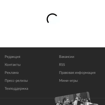
Редакция
Вакансии
Контакты
RSS
Реклама
Правовая информация
Пресс-релизы
Мини-игры
Техподдержка