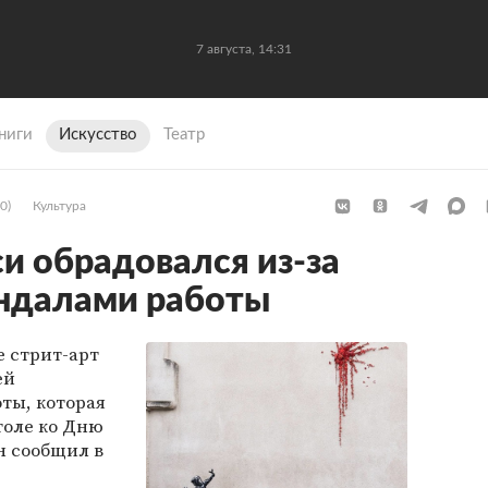
7 августа, 14:31
ниги
Искусство
Театр
0)
Культура
и обрадовался из-за
андалами работы
 стрит-арт
ей
ты, которая
толе ко Дню
н сообщил в