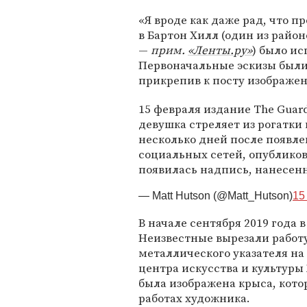
«Я вроде как даже рад, что п
в Бартон Хилл (один из райо
—
прим.
«Ленты.ру»
) было ис
Первоначальные эскизы были 
прикрепив к посту изображе
15 февраля издание The Guar
девушка стреляет из рогатки
несколько дней после появле
социальных сетей, опубликов
появилась надпись, нанесенн
— Matt Hutson (@Matt_Hutson)
15
В начале сентября 2019 года
Неизвестные вырезали работу
металлического указателя н
центра искусства и культур
была изображена крыса, кото
работах художника.