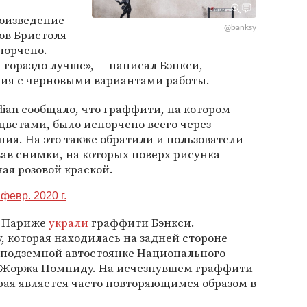
роизведение
@banksy
нов Бристоля
порчено.
гораздо лучше», — написал Бэнкси,
ния с черновыми вариантами работы.
dian сообщало, что граффити, на котором
 цветами, было испорчено всего через
ния. На это также обратили и пользователи
ав снимки, на которых поверх рисунка
ая розовой краской.
 февр. 2020 г.
 в Париже
украли
граффити Бэнкси.
, которая находилась на задней стороне
а подземной автостоянке Национального
ы Жоржа Помпиду. На исчезнувшем граффити
рая является часто повторяющимся образом в