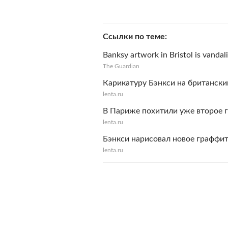
Ссылки по теме
Banksy artwork in Bristol is vandal
The Guardian
Карикатуру Бэнкси на британск
lenta.ru
В Париже похитили уже второе 
lenta.ru
Бэнкси нарисовал новое граффит
lenta.ru