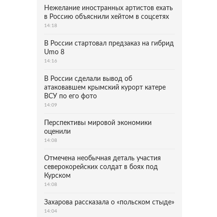
Нежелание иностранных артистов ехать
в Россию объяснили хейтом в соцсетях
14:18
В России стартовал предзаказ на гибрид
Umo 8
14:16
В России сделали вывод об
атаковавшем крымский курорт катере
ВСУ по его фото
14:09
Перспективы мировой экономики
оценили
14:08
Отмечена необычная деталь участия
северокорейских солдат в боях под
Курском
14:08
Захарова рассказала о «польском стыде»
14:04