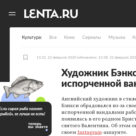
11
A
Культура
Все
Кино
Сериалы
Музыка
К
13:32, 22 февраля 2020
(обновлено: 13:38, 22 февраля 202
Художник Бэнкс
испорченной в
Английский художник в стиле
Бэнкси обрадовался из-за сво
Если сырая рыба пахнет
испорченной вандалами рабо
«рыбой», ее лучше не есть!
появилась в его родном Брис
святого Валентина. Об этом о
своем
Instagram
-аккаунте.