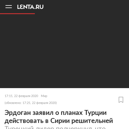
11
A
17:15, 22 февраля 2020
Мир
(обновлено: 17:25, 22 февраля 2020)
Эрдоган заявил о планах Турции
действовать в Сирии решительней
Турецкий лидер подчеркнул, что