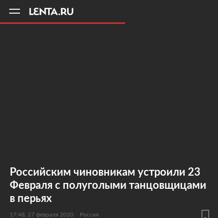
11
A
Российским чиновникам устроили 23
Февраля с полуголыми танцовщицами
в перьях
17:48, 27 февраля 2020
Россия