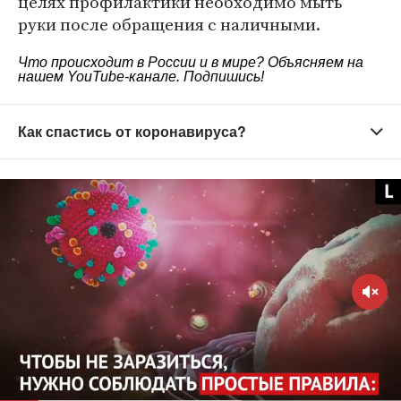
целях профилактики необходимо мыть
руки после обращения с наличными.
Что происходит в России и в мире? Объясняем на
нашем
YouTube-канале
. Подпишись!
Как спастись от коронавируса?
Старайтесь не выходить из дома без
необходимости
Зачем это нужно?
Вирус распространяется в
общественных местах — старайтесь их избегать.
Домашний режим особенно важно соблюдать
людям старше 65 лет и тем, кто страдает
хроническими заболеваниями. Молодым стоит
воздержаться от личного общения с родителями,
бабушками и дедушками и пожилыми людьми