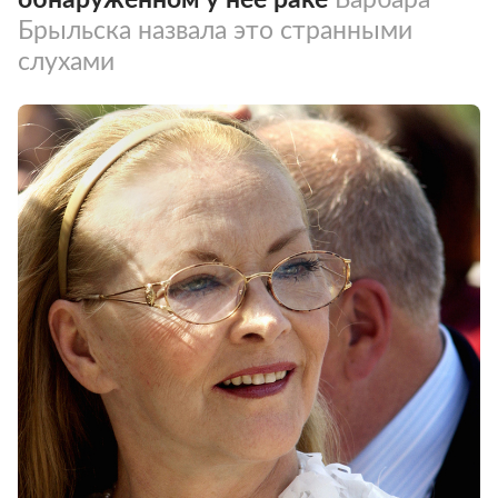
Брыльска назвала это странными
слухами