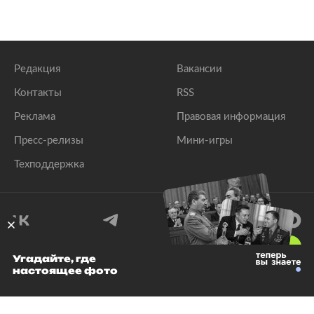
Редакция
Вакансии
Контакты
RSS
Реклама
Правовая информация
Пресс-релизы
Мини-игры
Техподдержка
18
+
Угадайте, где
настоящее фото
© 1999–2026 Все права защищены.
ООО «Лента.Ру»
Лента добра