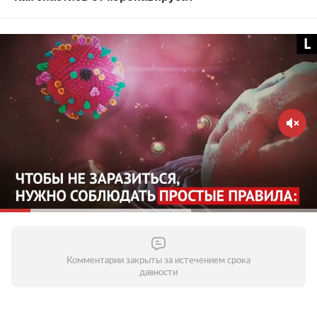
Старайтесь не выходить из дома без
необходимости
Зачем это нужно?
Вирус распространяется в
общественных местах — старайтесь их избегать.
Домашний режим особенно важно соблюдать
людям старше 65 лет и тем, кто страдает
хроническими заболеваниями. Молодым стоит
воздержаться от личного общения с родителями,
бабушками и дедушками и пожилыми людьми
вообще. Старайтесь поддерживать контакты по
телефону или через интернет — это поможет
уберечь пожилых людей от опасности заражения.
Комментарии закрыты за истечением срока
давности
Соблюдайте дистанцию в общественных местах
Зачем это нужно?
Кашляя или чихая, человек с