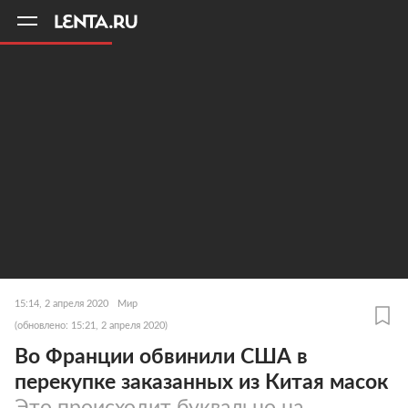
11
A
15:14, 2 апреля 2020
Мир
(обновлено: 15:21, 2 апреля 2020)
Во Франции обвинили США в
перекупке заказанных из Китая масок
Это происходит буквально на