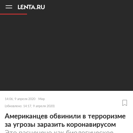
11
A
14:06, 9 апреля 2020
Мир
(обновлено: 14:17, 9 апреля 2020)
Американцев обвинили в терроризме
за угрозы заразить коронавирусом
Это расценено как биологическое