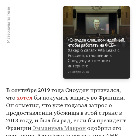
Материалы по теме
«Сноуден слишком идейный,
чтобы работать на ФСБ»
Хакер о связях WikiLeaks с
Россией, отношении к
Сноудену и «темном»
интернете
9 ноября 2016
В сентябре 2019 года Сноуден признался,
что
хотел
бы получить защиту во Франции.
Он отметил, что уже подавал запрос о
предоставлении убежища в этой стране в
2013 году, и был бы рад, если бы президент
Франции
Эммануэль Макрон
одобрил его
заявление. Адвокат экс-сотрудника АНБ