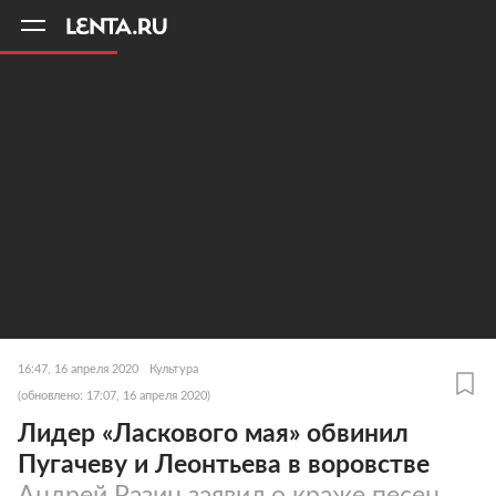
11
A
16:47, 16 апреля 2020
Культура
(обновлено: 17:07, 16 апреля 2020)
Лидер «Ласкового мая» обвинил
Пугачеву и Леонтьева в воровстве
Андрей Разин заявил о краже песен