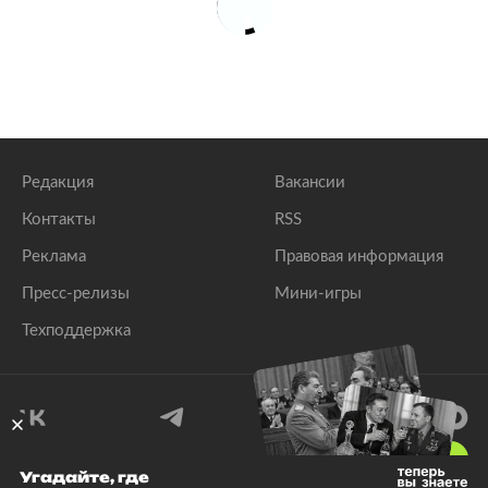
Редакция
Вакансии
Контакты
RSS
Реклама
Правовая информация
Пресс-релизы
Мини-игры
Техподдержка
18
+
Угадайте, где