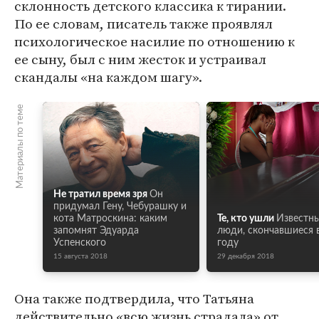
склонность детского классика к тирании.
По ее словам, писатель также проявлял
психологическое насилие по отношению к
ее сыну, был с ним жесток и устраивал
скандалы «на каждом шагу».
Материалы по теме
Не тратил время зря
Он
придумал Гену, Чебурашку и
кота Матроскина: каким
Те, кто ушли
Известн
запомнят Эдуарда
люди, скончавшиеся 
Успенского
году
15 августа 2018
29 декабря 2018
Она также подтвердила, что Татьяна
действительно «всю жизнь страдала» от