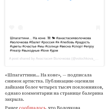
Шпагаттини... На коне. 🌺 🐎 #анастасияволочкова
#волочкова #балет #россия #я #любовь #радость
#цветы #счастье #мы #солнце #весна #спорт #enjoy
#театр #выходные #love #дом
A post shared by
Анастасия Волочкова
(@volochkova_art) on
J
«Шпагаттини... На коне», — подписала
снимок артистка. Публикацию оценили
лайками более четырех тысяч поклонников,
однако комментарии на странице балерина
закрыла.
Ранее
сообщалось
, что Волочкова