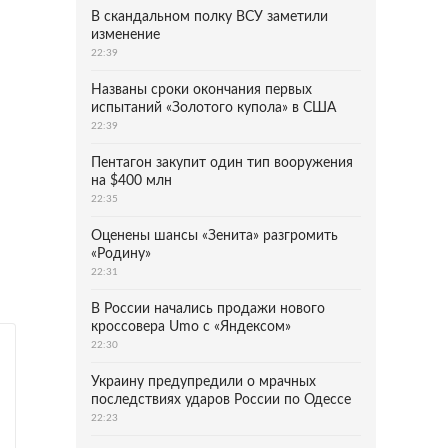
В скандальном полку ВСУ заметили
изменение
22:39
Названы сроки окончания первых
испытаний «Золотого купола» в США
22:39
Пентагон закупит один тип вооружения
на $400 млн
22:35
Оценены шансы «Зенита» разгромить
«Родину»
22:31
В России начались продажи нового
кроссовера Umo с «Яндексом»
22:30
Украину предупредили о мрачных
последствиях ударов России по Одессе
22:23