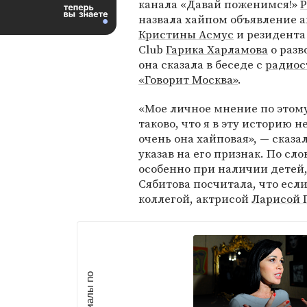
канала «Давай поженимся!»
Р
назвала хайпом объявление 
Кристины Асмус
и резидента
Club
Гарика Харламова
о разв
она сказала в беседе с
радиос
«Говорит Москва»
.
«Мое личное мнение по этом
таково, что я в эту историю н
очень она хайповая», — сказал
указав на его признак. По сл
особенно при наличии детей,
Сябитова посчитала, что если
коллегой, актрисой
Ларисой 
М
а
т
р
и
а
л
ы
п
о
т
е
м
е