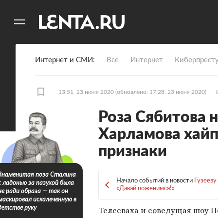
11
A
Интернет и СМИ
Все
Интернет
Киберпрест
13:51, 23 июня 2020
(обновлено: 17:28, 23 июня 2020)
Роза Сябитова н
Харламова хайпо
признаки
Знаменитая поза Сталина
Начало событий в новости
Гузееву
с ладонью за пазухой была
«Давай поженимся!»
не ради образа — так он
маскировал искалеченную в
Телесваха и соведущая шоу П
детстве руку