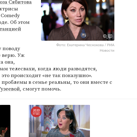
оза Сябитова
актрисы
 Comedy
оде. Об этом
танцией
Фото: Екатерина Чеснокова / РИА
у поводу
Новости
е верю. Уж
а она,
овам телесвахи, когда люди разводятся,
 это происходит «не так показушно».
 проблемы в семье реальны, то они вместе с
Гузеевой
, смогут помочь.