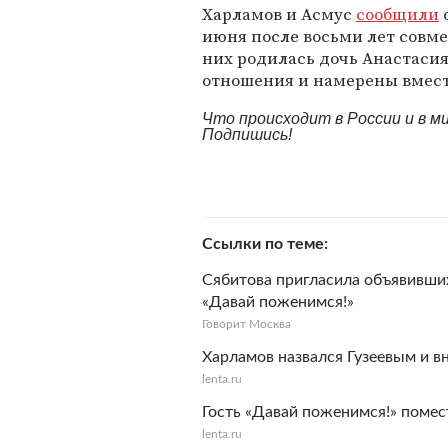
Харламов и Асмус
сообщили
о
июня после восьми лет совме
них родилась дочь Анастасия
отношения и намерены вмест
Что происходит в России и в 
Подпишись!
Ссылки по теме
Сябитова пригласила объявивших
«Давай поженимся!»
Говорит Москва
Харламов назвался Гузеевым и 
lenta.ru
Гость «Давай поженимся!» помес
lenta.ru