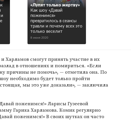
ак
«Лупят только жертву»
и
Как шоу «Давай
 и
поженимся»
ые
превратилось в сеансы
травли и почему всех это
только веселит
8 июня 2020
 и Харламов смогут принять участие в их
разлад в отношениях и помириться. «Если
ижу причины не помочь», — отметила она. По
лешоу необходимо будет только пройти
астоящая, мы это уже доказали», — заключила
Давай поженимся!» Ларисы Гузеевой
рамму Гарика Харламова. Комик регулярно
авай поженимся!» В своих шутках он часто