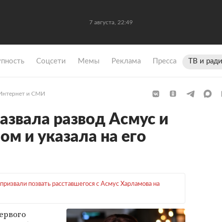
7 августа, 22:49
упность
Coцсети
Мемы
Реклама
Пресса
ТВ и рад
Интернет и СМИ
азвала развод Асмус и
м и указала на его
 призвали позвать расставшегося с Асмус Харламова на
ервого