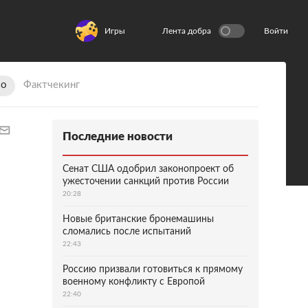
Игры
Лента добра
Войти
ио
Фактчекинг
Последние новости
Сенат США одобрил законопроект об
ужесточении санкций против России
20:28
Новые британские бронемашины
сломались после испытаний
22:43
Россию призвали готовиться к прямому
военному конфликту с Европой
22:40