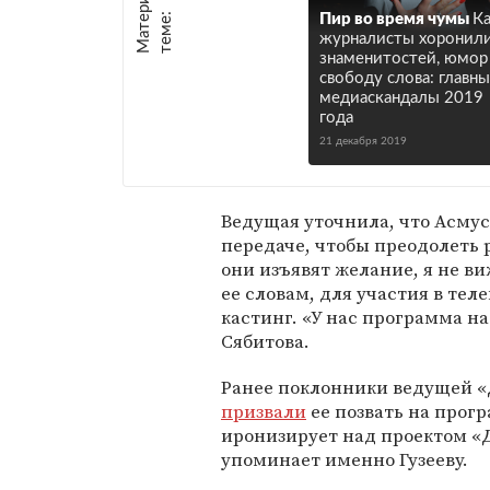
е
:
Пир во время чумы
К
журналисты хоронил
знаменитостей, юмор
свободу слова: главн
медиаскандалы 2019
года
21 декабря 2019
Ведущая уточнила, что Асмус
передаче, чтобы преодолеть 
они изъявят желание, я не в
ее словам, для участия в те
кастинг. «У нас программа н
Сябитова.
Ранее поклонники ведущей «
призвали
ее позвать на прог
иронизирует над проектом «Д
упоминает именно Гузееву.