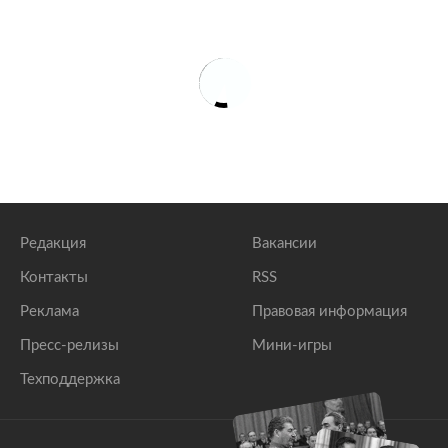
Редакция
Вакансии
Контакты
RSS
Реклама
Правовая информация
Пресс-релизы
Мини-игры
Техподдержка