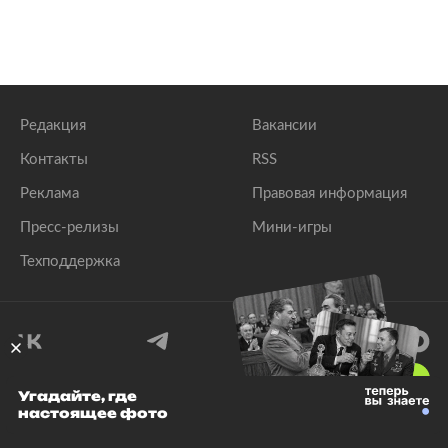
Редакция
Вакансии
Контакты
RSS
Реклама
Правовая информация
Пресс-релизы
Мини-игры
Техподдержка
18
+
Угадайте, где
настоящее фото
© 1999–2026 Все права защищены.
ООО «Лента.Ру»