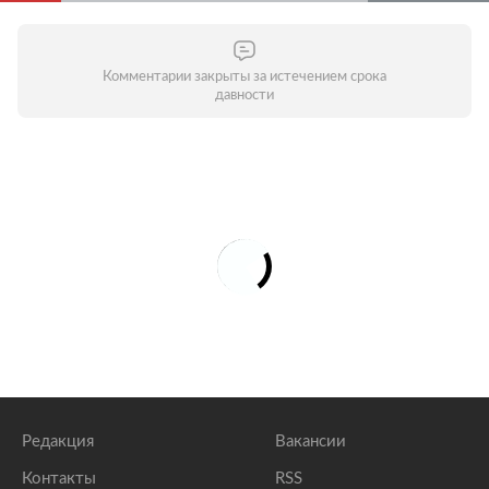
Комментарии закрыты за истечением срока
давности
Редакция
Вакансии
Контакты
RSS