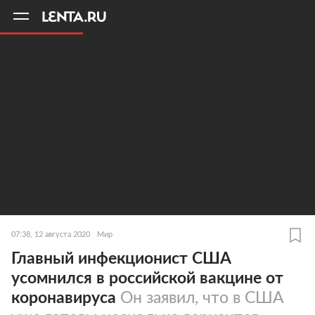
11
A
07:38, 12 августа 2020
Мир
Главный инфекционист США
усомнился в российской вакцине от
коронавируса
Он заявил, что в США