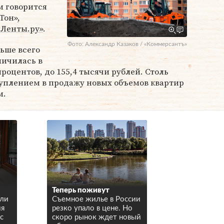
м говорится
Тон»,
«Ленты.ру»
.
Фото: Александр Казаков / «Коммерсантъ»
ьше всего
личилась в
роцентов, до 155,4 тысячи рублей. Столь
туплением в продажу новых объемов квартир
м.
Теперь поживут
ели
Съемное жилье в России
мя
резко упало в цене. Но
с
скоро рынок ждет новый