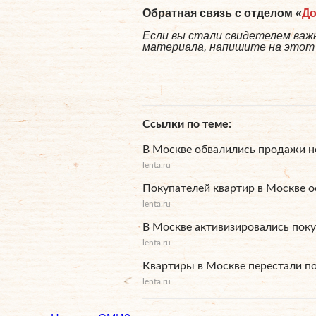
Обратная связь с отделом «
Д
Если вы стали свидетелем важн
материала, напишите на этот а
Ссылки по теме
В Москве обвалились продажи н
lenta.ru
Покупателей квартир в Москве о
lenta.ru
В Москве активизировались пок
lenta.ru
Квартиры в Москве перестали по
lenta.ru