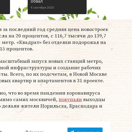
обвал
4 сентября 2020
м за последний год средняя цена новостроек
ла на 20 процентов, с 116,7 тысячи до 139,7
 метр. «Квадрат» без отделки подорожал на
 15 процентов.
 масштабный запуск новых станций метро,
ьной инфраструктуры и создание рабочих
ты. Всего, по их подсчетам, в Новой Москве
овых квартир и апартаментов в 31 проекте.
стно, что во время пандемии коронавируса
омимо самих москвичей,
покупали
выходцы
то делали жители
Норильска
,
Краснодара
и