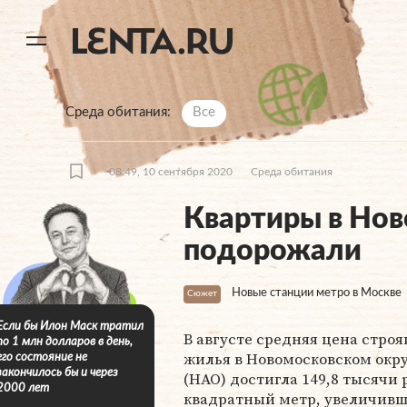
11
A
Среда обитания
Все
08:49, 10 сентября 2020
Среда обитания
Квартиры в Нов
подорожали
Новые станции метро в Москве
Сюжет
Если бы Илон Маск тратил
В августе средняя цена стро
по 1 млн долларов в день,
жилья в Новомосковском окр
его состояние не
закончилось бы и через
(НАО) достигла 149,8 тысячи 
2000 лет
квадратный метр, увеличивш