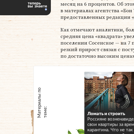
месяц на 6 процентов. Об это
в материалах агентства «Бон 
предоставленных редакции
Как отмечают аналитики, бол
средняя цена «квадрата» уве
поселении Сосенское — на 7 п
резкий прирост связан с пос
по достаточно высоким цена
М
а
т
р
и
а
л
ы
п
о
т
е
м
е
е
:
Ломать и строить
Россияне возненавид
свои квартиры за вре
карантина. Что не так 