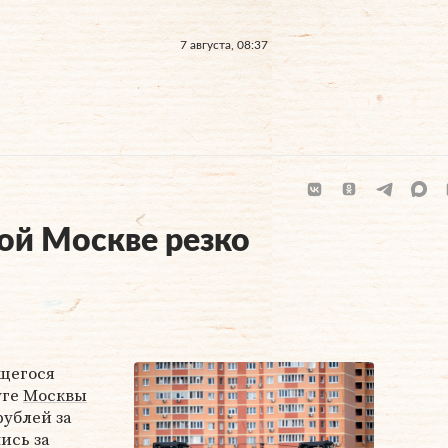
7 августа, 08:37
ой Москве резко
ящегося
уге
Москвы
рублей за
ись за