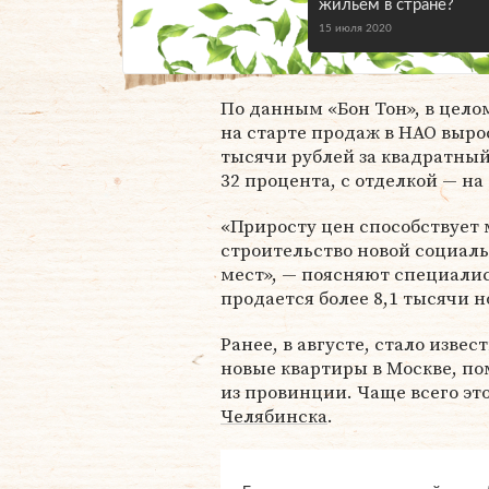
жильем в стране?
15 июля 2020
По данным «Бон Тон», в цело
на старте продаж в НАО вырос
тысячи рублей за квадратный
32 процента, с отделкой — на
«Приросту цен способствует
строительство новой социал
мест», — поясняют специалис
продается более 8,1 тысячи н
Ранее, в августе, стало изве
новые квартиры в Москве, п
из провинции. Чаще всего э
Челябинска
.