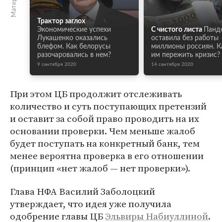
Трактор заглох
Экономические успехи
С чистого листа
Панд
Лукашенко оказались
оставила без работы
блефом. Как белорусы
миллионы россиян. К
разочаровались в нем?
им пережить кризис?
9 сентября 2020
14 сентября 2020
При этом ЦБ продолжит отслеживать
количество и суть поступающих претензий
и оставит за собой право проводить на их
основании проверки. Чем меньше жалоб
будет поступать на конкретный банк, тем
менее вероятна проверка в его отношении
(принцип «нет жалоб — нет проверки»).
Глава НФА Василий Заболоцкий
утверждает, что идея уже получила
одобрение главы ЦБ
Эльвиры Набиуллиной
.