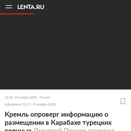
11
A
12:20, 10 ноября 2020
Россия
(обновлено: 12:37, 10 ноября 2020)
Кремль опроверг информацию о
размещении в Карабахе турецких
военных
Дмитрий Песков отметил,