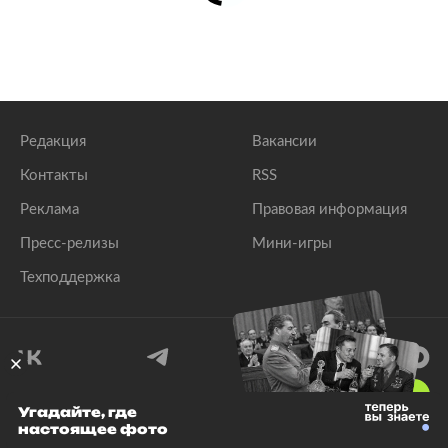
Редакция
Вакансии
Контакты
RSS
Реклама
Правовая информация
Пресс-релизы
Мини-игры
Техподдержка
18
+
Угадайте, где
настоящее фото
© 1999–2026 Все права защищены.
ООО «Лента.Ру»