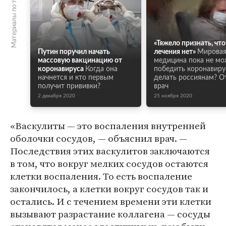
Материалы по теме
«Тяжело признать, что
Путин поручил начать
лечения нет»
Мирова
массовую вакцинацию от
медицина пока не мо
коронавируса
Когда она
победить коронавиру
начнется и кто первым
делать россиянам? О
получит прививки?
врач
2 декабря 2020
25 ноября 2020
«Васкулиты — это воспаления внутренней
оболочки сосудов, — объяснил врач. —
Последствия этих васкулитов заключаются
в том, что вокруг мелких сосудов остаются
клетки воспаления. То есть воспаление
закончилось, а клетки вокруг сосудов так и
остались. И с течением времени эти клетки
вызывают разрастание коллагена — сосуды