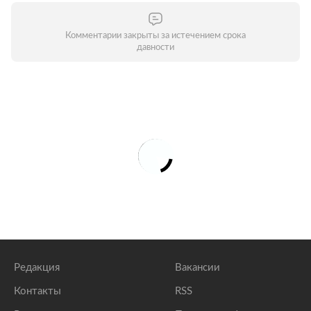
Комментарии закрыты за истечением срока
давности
Редакция
Вакансии
Контакты
RSS