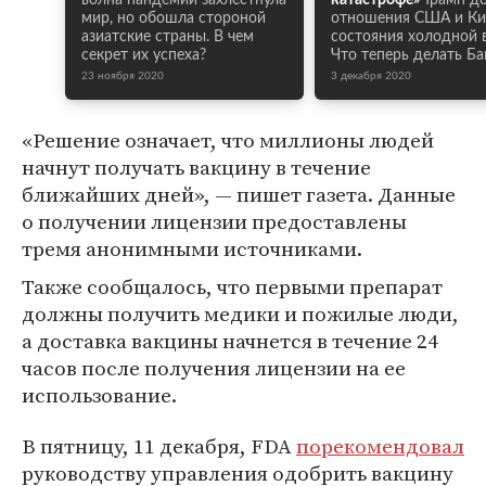
волна пандемии захлестнула
катастрофе»
Трамп д
мир, но обошла стороной
отношения США и Ки
азиатские страны. В чем
состояния холодной 
секрет их успеха?
Что теперь делать Б
23 ноября 2020
3 декабря 2020
«Решение означает, что миллионы людей
начнут получать вакцину в течение
ближайших дней», — пишет газета. Данные
о получении лицензии предоставлены
тремя анонимными источниками.
Также сообщалось, что первыми препарат
должны получить медики и пожилые люди,
а доставка вакцины начнется в течение 24
часов после получения лицензии на ее
использование.
В пятницу, 11 декабря, FDA
порекомендовал
руководству управления одобрить вакцину