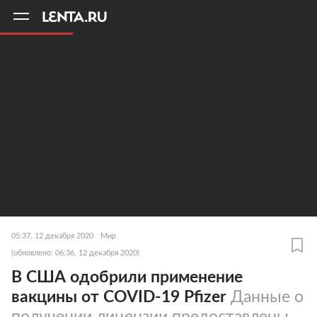
11
A
05:37, 12 декабря 2020
Мир
(обновлено: 06:36, 12 декабря 2020)
В США одобрили применение
вакцины от COVID-19 Pfizer
Данные о
получении лицензии предоставлены