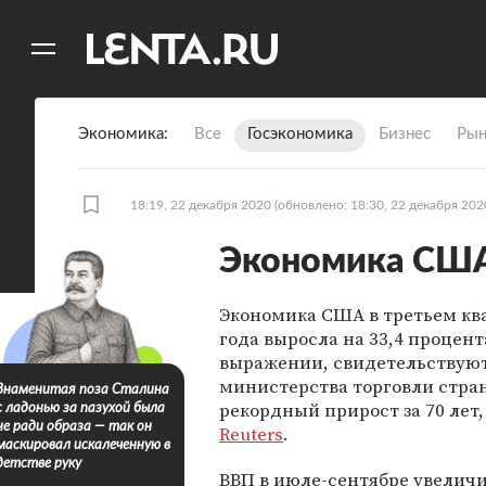
11
A
Экономика
Все
Госэкономика
Бизнес
Рын
18:19, 22 декабря 2020
(обновлено: 18:30, 22 декабря 202
Экономика США
Экономика США в третьем ква
года выросла на 33,4 процент
выражении, свидетельствую
министерства торговли стран
Знаменитая поза Сталина
рекордный прирост за 70 лет
с ладонью за пазухой была
не ради образа — так он
Reuters
.
маскировал искалеченную в
детстве руку
ВВП в июле-сентябре увеличи