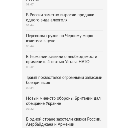
08:47
В России заметно выросли продажи
одного вида алкоголя
08:46
Перевозка грузов по Черному морю
взлетела в цене
08:44
В Германии заявили о необходимости
применить 4 статью Устава НАТО
08:42
Трамп похвастался огромными запасами
боеприпасов
08:34
Новый министр обороны Британии дал
обещание Украине
08:32
В одной стране захотели связки России,
Азербайджана и Армении