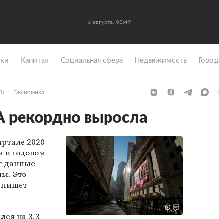
6 августа, 08:49
ки
Капитал
Социальная сфера
Недвижимость
Город
0)
Экономика
 рекордно выросла
ртале 2020
а в годовом
т данные
ы. Это
, пишет
лся на 3,3