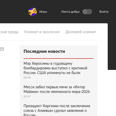
Игры
Лента добра
Войти
ская среда
Климат и экология
Деловой климат
Последние новости
Мэр Хиросимы в годовщину
бомбардировки выступил с критикой
России. США упомянуты не были
08:48
Месси забил первые мячи за «Интер
Майами» после чемпионата мира-2026
08:47
Президент Киргизии после заключения
союза с Алиевым сделал заявление о
России