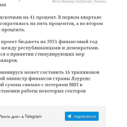
Фото: Brendan McDermid / Reuters
емя
скочили на 41 процент. В первом квартале
сократилась на пять процентов, а во втором
4 процента.
 проект бюджета на 2021 финансовый год
 между республиканцами и демократами.
ься о принятии стимулирующих мер
олларов.
навируса может составить 16 триллионов
ий министр финансов страны
Лоуренс
ой суммы связано с потерями ВВП в
становки работы некоторых секторов
Ленте дня» в Telegram
подписаться