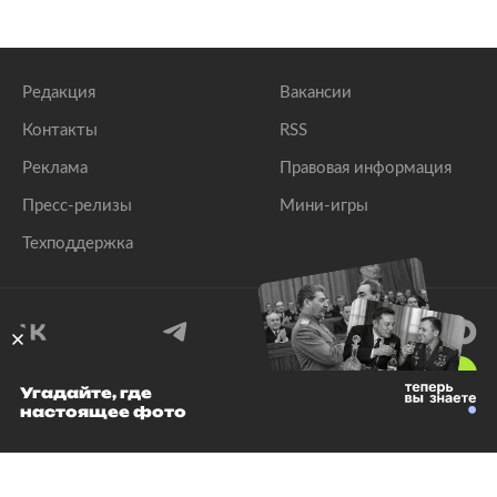
Редакция
Вакансии
Контакты
RSS
Реклама
Правовая информация
Пресс-релизы
Мини-игры
Техподдержка
18
+
Угадайте, где
настоящее фото
© 1999–2026 Все права защищены.
ООО «Лента.Ру»
Лента добра