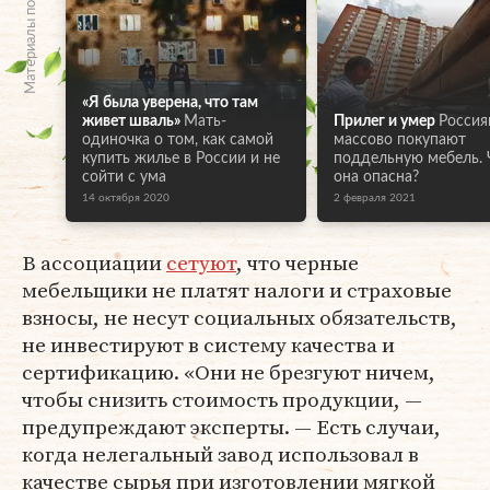
Материалы по теме
«Я была уверена, что там
живет шваль»
Мать-
Прилег и умер
Россия
одиночка о том, как самой
массово покупают
купить жилье в России и не
поддельную мебель.
сойти с ума
она опасна?
14 октября 2020
2 февраля 2021
В ассоциации
сетуют
, что черные
мебельщики не платят налоги и страховые
взносы, не несут социальных обязательств,
не инвестируют в систему качества и
сертификацию. «Они не брезгуют ничем,
чтобы снизить стоимость продукции, —
предупреждают эксперты. — Есть случаи,
когда нелегальный завод использовал в
качестве сырья при изготовлении мягкой