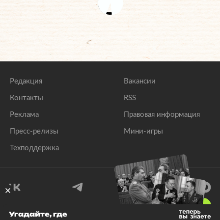
Редакция
Вакансии
Контакты
RSS
Реклама
Правовая информация
Пресс-релизы
Мини-игры
Техподдержка
18
+
Угадайте, где