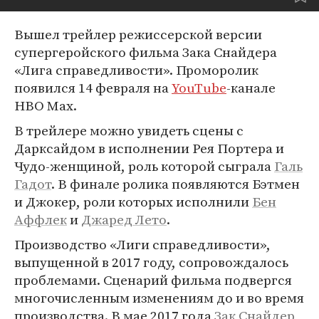
Вышел трейлер режиссерской версии
супергеройского фильма Зака Снайдера
«Лига справедливости». Проморолик
появился 14 февраля на
YouTube
-канале
HBO Max.
В трейлере можно увидеть сцены с
Дарксайдом в исполнении Рея Портера и
Чудо-женщиной, роль которой сыграла
Галь
Гадот
. В финале ролика появляются Бэтмен
и Джокер, роли которых исполнили
Бен
Аффлек
и
Джаред Лето
.
Производство «Лиги справедливости»,
выпущенной в 2017 году, сопровождалось
проблемами. Сценарий фильма подвергся
многочисленным изменениям до и во время
производства. В мае 2017 года
Зак Снайдер