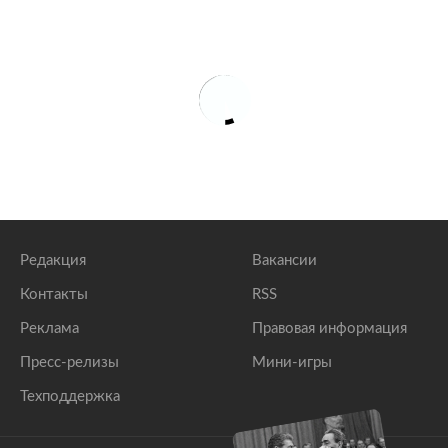
Редакция
Вакансии
Контакты
RSS
Реклама
Правовая информация
Пресс-релизы
Мини-игры
Техподдержка