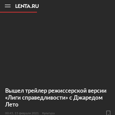
11
A
Вышел трейлер режиссерской версии
«Лиги справедливости» с Джаредом
Лето
00:45, 15 февраля 2021
Культура